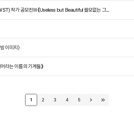
작가 공모전Ⅲ 《Useless but Beautiful 쓸모없는 그...
무빙 이미지〉
디어라는 이름의 기계들》
1
2
3
4
5