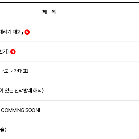
제 목
멍때리기 대회」
반기)
 나도 국가대표!
이 있는 전막발레 해적〉
COMMING SOON!
숲〉