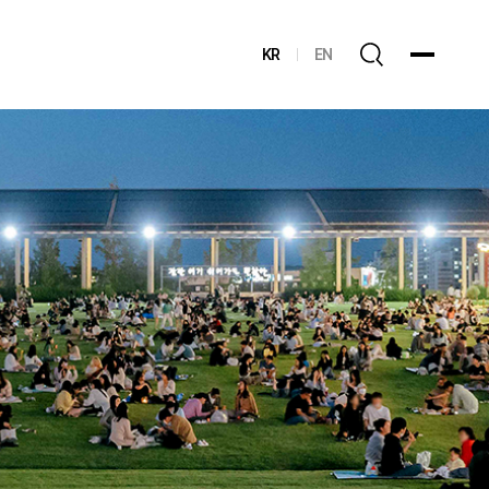
KR
EN