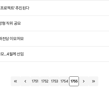
계 프로젝트' 추진된다
개방형 직위 공모
문화전당 이모저모
 공모…4월께 선임
1751
1752
1753
1754
1755