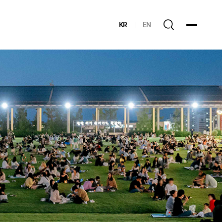
KR
EN