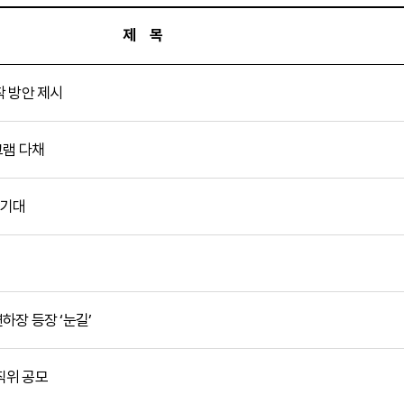
제 목
정착 방안 제시
그램 다채
 기대
연하장 등장 ‘눈길’
 직위 공모