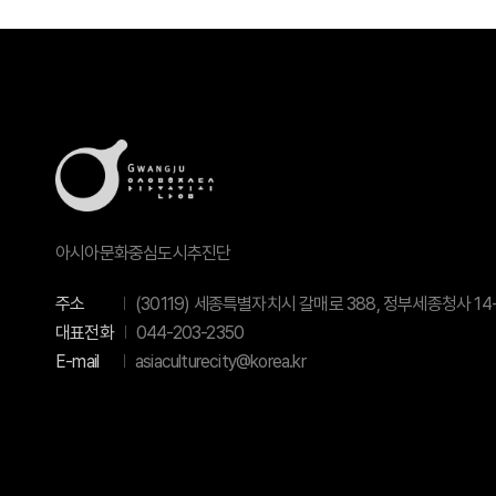
아시아문화중심도시추진단
주소
(30119) 세종특별자치시 갈매로 388, 정부세종청사 14-
대표전화
044-203-2350
E-mail
asiaculturecity@korea.kr