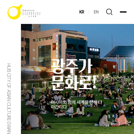
KR
EN
광주가
HUB CITY OF ASIAN CULTURE GWANGJU
문화로!
아시아와 함께 세계를 향해 나
아갑니다