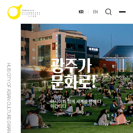
KR
EN
광주가
HUB CITY OF ASIAN CULTURE GWANGJU
문화로!
아시아와 함께 세계를 향해 나
아갑니다