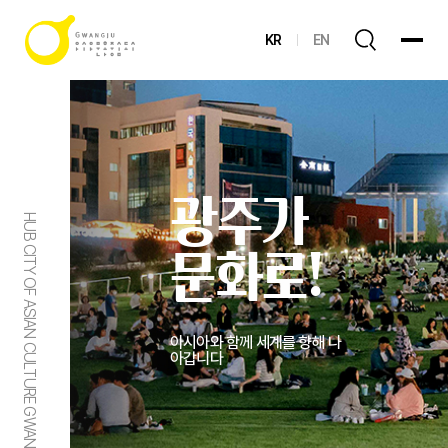
KR
EN
광주가
HUB CITY OF ASIAN CULTURE GWANGJU
문화로!
아시아와 함께 세계를 향해 나
아갑니다