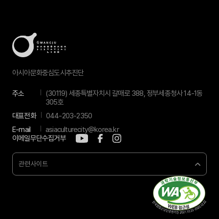
아시아문화중심도시추진단
주소
(30119) 세종특별자치시 갈매로 388, 정부세종청사 14-1동
305호
대표전화
044-203-2350
E-mail
asiaculturecity@korea.kr
이메일무단수집거부
관련사이트