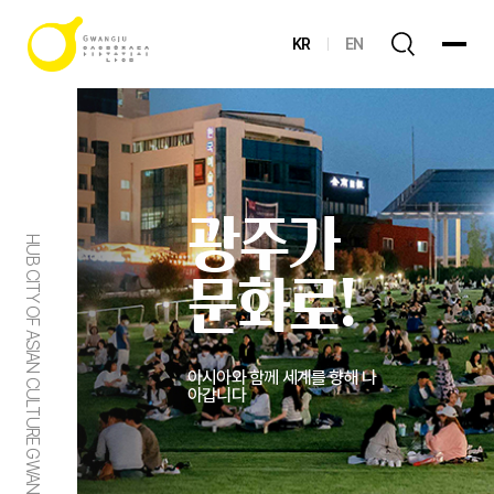
KR
EN
광주가
HUB CITY OF ASIAN CULTURE GWANGJU
문화로!
아시아와 함께 세계를 향해 나
아갑니다