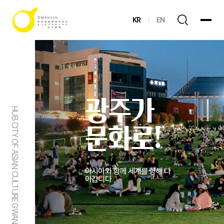
KR
EN
광주가
HUB CITY OF ASIAN CULTURE GWANGJU
문화로!
아시아와 함께 세계를 향해 나
아갑니다