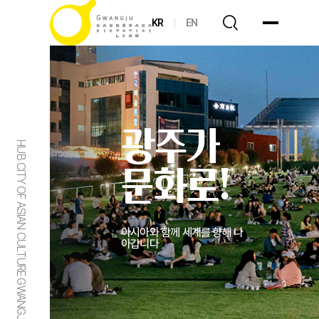
KR
EN
광주가
HUB CITY OF ASIAN CULTURE GWANGJU
문화로!
아시아와 함께 세계를 향해 나
아갑니다