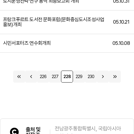
도시운영전략 연구 용역 최종보고회 개최
05.10.31
프랑크푸르트 도서전 문화포럼(문화중심도시조성사업
05.10.21
홍보)개최
시민서포터즈 연수회개최
05.10.08
226
227
228
229
230
전남광주통합특별시, 국립아시아
출처 및