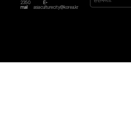
관련사이트
2350
E-
mail
asiaculturecity@korea.kr