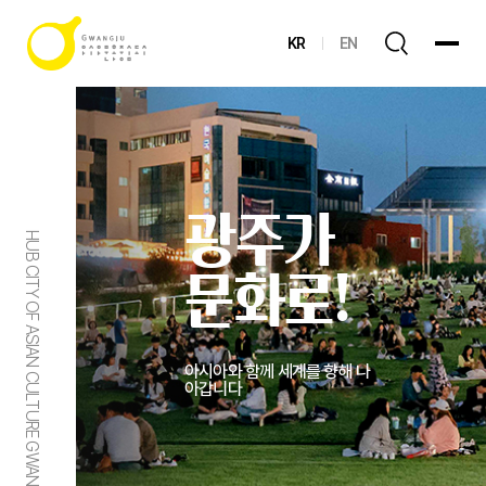
KR
EN
광주가
HUB CITY OF ASIAN CULTURE GWANGJU
문화로!
아시아와 함께 세계를 향해 나
아갑니다