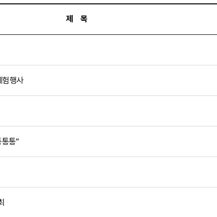
제 목
연체험행사
’
통통통”
최