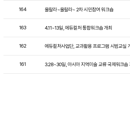
164
울랄라~울랄라~ 2차 시민참여 워크숍
163
4.11~13일, 에듀컬처 통합워크숍 개최
162
에듀컬처사업단, 교과활용 프로그램 시범교실 
161
3.28~30일, 아시아 지역미술 교류 국제워크숍