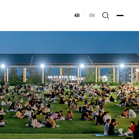
KR
EN