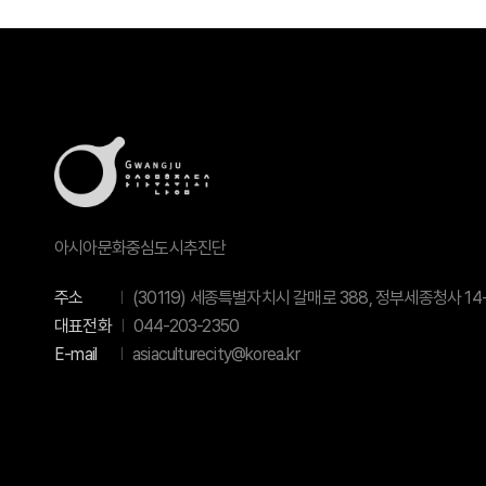
아시아문화중심도시추진단
주소
(30119) 세종특별자치시 갈매로 388, 정부세종청사 14-
대표전화
044-203-2350
E-mail
asiaculturecity@korea.kr