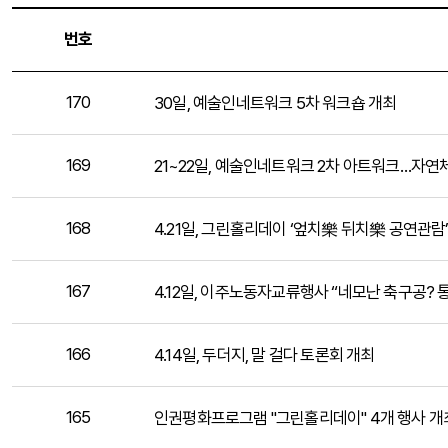
번호
170
30일, 예술인네트워크 5차 워크숍 개최
169
21~22일, 예술인네트워크 2차 아트워크…자
168
4.21일, 그린홀리데이 ‘엎치樂 뒤치樂 공연관람
167
4.12일, 이주노동자교류행사 “네모난 축구공? 
166
4.14일, 두더지, 말 걸다 토론회 개최
165
인권평화프로그램 "그린홀리데이" 4개 행사 개