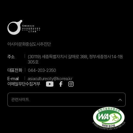
아시아문화중심도시추진단
주소
(30119) 세종특별자치시 갈매로 388, 정부세종청사 14-1동
305호
대표전화
044-203-2350
E-mail
asiaculturecity@korea.kr
이메일무단수집거부
관련사이트