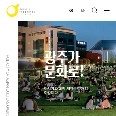
KR
EN
광주가
HUB CITY OF ASIAN CULTURE GWANGJU
문화로!
아시아와 함께 세계를 향해 나
아갑니다