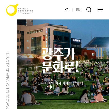
KR
EN
광주가
HUB CITY OF ASIAN CULTURE GWANGJU
문화로!
아시아와 함께 세계를 향해 나
아갑니다