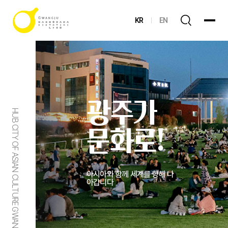
KR
EN
광주가
HUB CITY OF ASIAN CULTURE GWANGJU
문화로!
아시아와 함께 세계를 향해 나
아갑니다