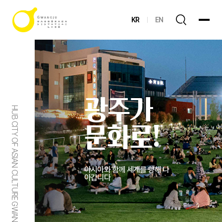
KR
EN
광주가
HUB CITY OF ASIAN CULTURE GWANGJU
문화로!
아시아와 함께 세계를 향해 나
아갑니다