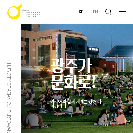
KR
EN
광주가
HUB CITY OF ASIAN CULTURE GWANGJU
문화로!
아시아와 함께 세계를 향해 나
아갑니다