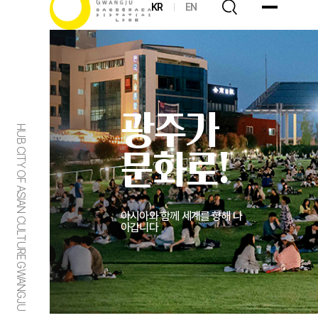
KR
EN
광주가
HUB CITY OF ASIAN CULTURE GWANGJU
문화로!
아시아와 함께 세계를 향해 나
아갑니다