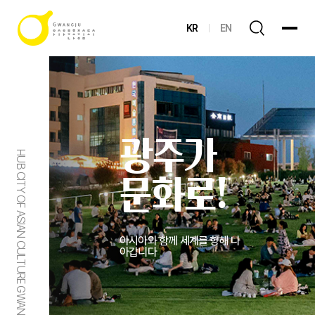
KR
EN
광주가
HUB CITY OF ASIAN CULTURE GWANGJU
문화로!
아시아와 함께 세계를 향해 나
아갑니다