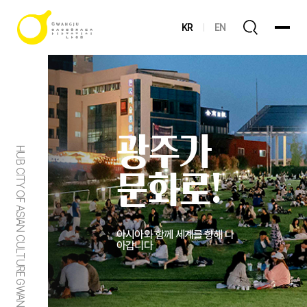
KR
EN
광주가
HUB CITY OF ASIAN CULTURE GWANGJU
문화로!
아시아와 함께 세계를 향해 나
아갑니다