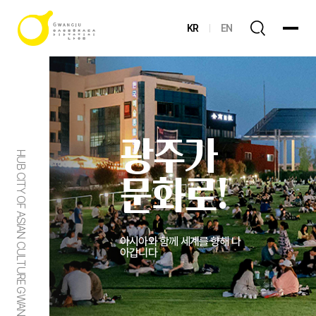
KR
EN
광주가
HUB CITY OF ASIAN CULTURE GWANGJU
문화로!
아시아와 함께 세계를 향해 나
아갑니다