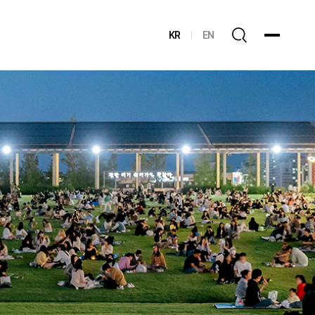
KR
EN