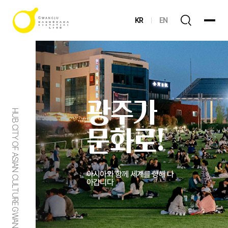
KR
EN
광주가
HUB CITY OF ASIAN CULTURE GWANGJU
문화로!
아시아와 함께 세계를 향해 나
아갑니다