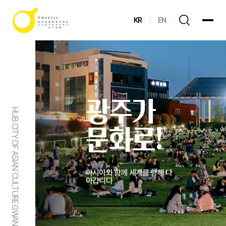
KR
EN
광주가
HUB CITY OF ASIAN CULTURE GWANGJU
문화로!
아시아와 함께 세계를 향해 나
아갑니다