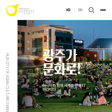
KR
EN
광주가
HUB CITY OF ASIAN CULTURE GWANGJU
문화로!
아시아와 함께 세계를 향해 나
아갑니다