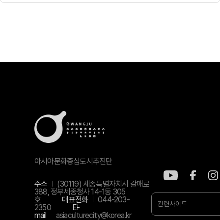
아시아문화중심도시추진단
주소
(30119) 세종특별자치시 갈매로
388, 정부세종청사 14-1동 305
호
대표전화
044-203-
관련사이트
2350
E-
mail
asiaculturecity@korea.kr