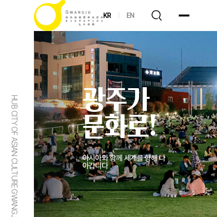
KR
EN
광주가
HUB CITY OF ASIAN CULTURE GWANGJU
문화로!
아시아와 함께 세계를 향해 나
아갑니다