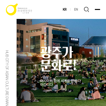
KR
EN
광주가
HUB CITY OF ASIAN CULTURE GWANGJU
문화로!
아시아와 함께 세계를 향해 나
아갑니다