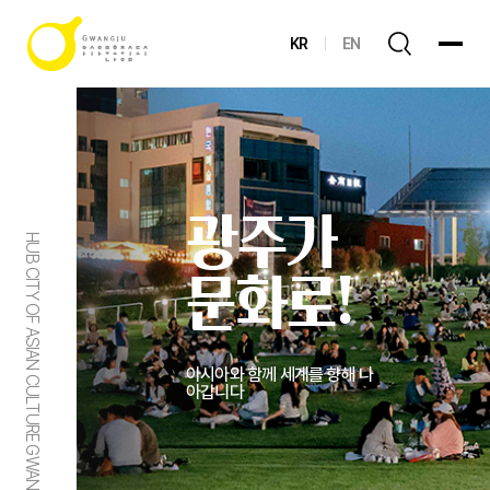
KR
EN
광주가
HUB CITY OF ASIAN CULTURE GWANGJU
문화로!
아시아와 함께 세계를 향해 나
아갑니다