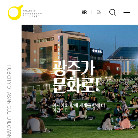
KR
EN
광주가
HUB CITY OF ASIAN CULTURE GWANGJU
문화로!
아시아와 함께 세계를 향해 나
아갑니다