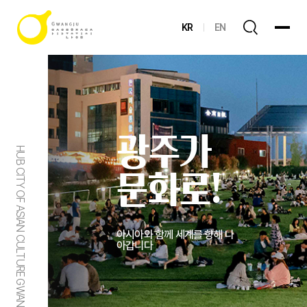
KR
EN
광주가
HUB CITY OF ASIAN CULTURE GWANGJU
문화로!
아시아와 함께 세계를 향해 나
아갑니다