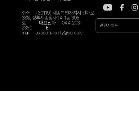
주소
(30119) 세종특별자치시 갈매로
388, 정부세종청사 14-1동 305
호
대표전화
044-203-
관련사이트
2350
E-
mail
asiaculturecity@korea.kr