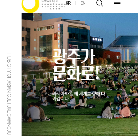
KR
EN
광주가
HUB CITY OF ASIAN CULTURE GWANGJU
문화로!
아시아와 함께 세계를 향해 나
아갑니다