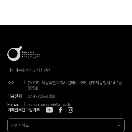
아시아문화중심도시추진단
주소
(30119) 세종특별자치시 갈매로 388, 정부세종청사 14-1동
305호
대표전화
044-203-2350
E-mail
asiaculturecity@korea.kr
이메일무단수집거부
관련사이트