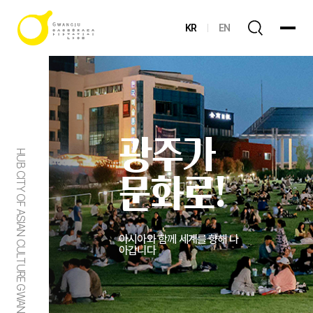
KR
EN
광주가
HUB CITY OF ASIAN CULTURE GWANGJU
문화로!
아시아와 함께 세계를 향해 나
아갑니다