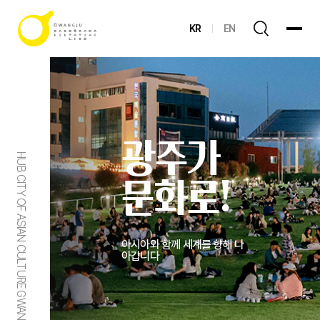
KR
EN
광주가
HUB CITY OF ASIAN CULTURE GWANGJU
문화로!
아시아와 함께 세계를 향해 나
아갑니다