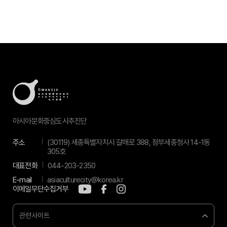
아시아문화중심도시추진단
주소
(30119) 세종특별자치시 갈매로 388, 정부세종청사 14-1동
305호
대표전화
044-203-2350
E-mail
asiaculturecity@korea.kr
이메일무단수집거부
관련사이트