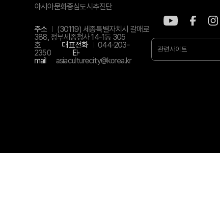
아시아문화중심도시추진단
주소
(30119) 세종특별자치시 갈매로
388, 정부세종청사 14-1동 305
호
대표전화
044-203-
관련사이트
2350
E-
mail
asiaculturecity@korea.kr