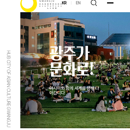
KR
EN
광주가
HUB CITY OF ASIAN CULTURE GWANGJU
문화로!
아시아와 함께 세계를 향해 나
아갑니다