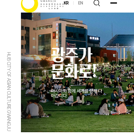
KR
EN
광주가
HUB CITY OF ASIAN CULTURE GWANGJU
문화로!
아시아와 함께 세계를 향해 나
아갑니다