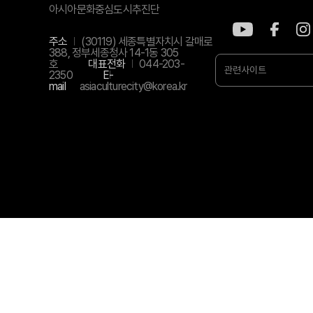
아시아문화중심도시추진단
주소
(30119) 세종특별자치시 갈매로
388, 정부세종청사 14-1동 305
호
대표전화
044-203-
관련사이트
2350
E-
mail
asiaculturecity@korea.kr