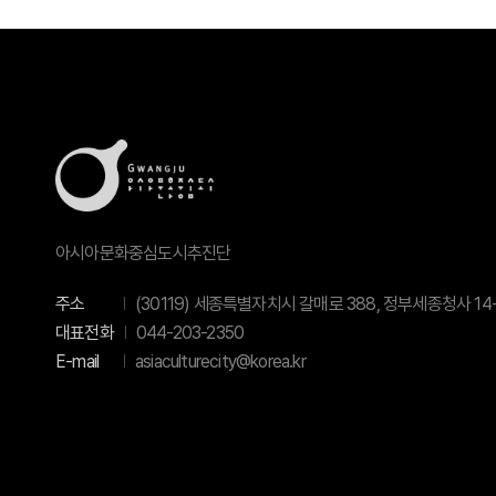
아시아문화중심도시추진단
주소
(30119) 세종특별자치시 갈매로 388, 정부세종청사 14-
대표전화
044-203-2350
E-mail
asiaculturecity@korea.kr