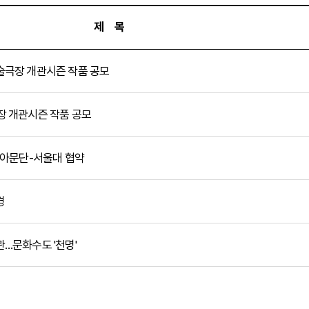
제 목
예술극장 개관시즌 작품 공모
극장 개관시즌 작품 공모
결·아문단-서울대 협약
경
관…문화수도 '천명'