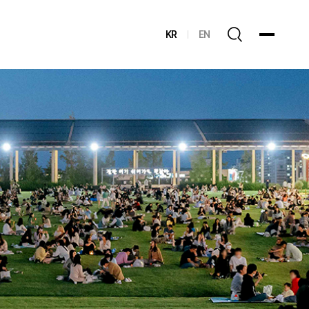
KR
EN