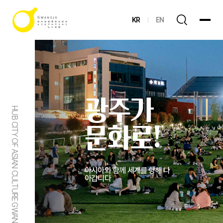
KR
EN
광주가
HUB CITY OF ASIAN CULTURE GWANGJU
문화로!
아시아와 함께 세계를 향해 나
아갑니다