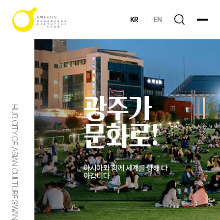
KR
EN
광주가
HUB CITY OF ASIAN CULTURE GWANGJU
문화로!
아시아와 함께 세계를 향해 나
아갑니다