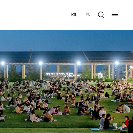
KR
EN