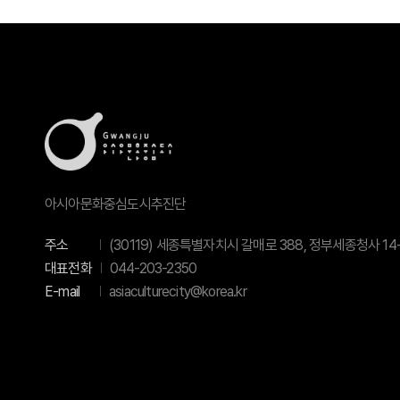
아시아문화중심도시추진단
주소
(30119) 세종특별자치시 갈매로 388, 정부세종청사 14-
대표전화
044-203-2350
E-mail
asiaculturecity@korea.kr