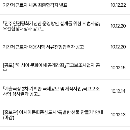
10.12.22
기간제근로자 채용 최종합격자 발표
「민주인권평화기념관 운영방안 설계를 위한 시범사업」
10.12.20
우선협상대상자 공고...
10.12.20
기간제근로자 채용시험 서류전형합격자 공고
[공모] 『아시아 문화이해 공개강좌』국고보조사업자 공
10.12.15
모
「예술극장 2차 기획안 국제공모 및 제작사업」국고보조
10.12.14
사업 심사결과 공고...
[홍보관] 아시아문화중심도시 ’특별한 선물 만들기’ 안내
10.12.13
(마감)