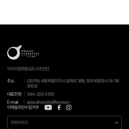
아시아문화중심도시추진단
주소
(30119) 세종특별자치시 갈매로 388, 정부세종청사 14-1동
305호
대표전화
044-203-2350
E-mail
asiaculturecity@korea.kr
이메일무단수집거부
관련사이트