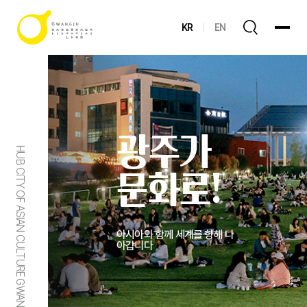
KR
EN
광주가
HUB CITY OF ASIAN CULTURE GWANGJU
문화로!
아시아와 함께 세계를 향해 나
아갑니다