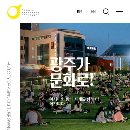
KR
EN
광주가
HUB CITY OF ASIAN CULTURE GWANGJU
문화로!
아시아와 함께 세계를 향해 나
아갑니다