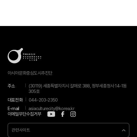
아시아문화중심도시추진단
주소
(30119) 세종특별자치시 갈매로 388, 정부세종청사 14-1동
305호
대표전화
044-203-2350
E-mail
asiaculturecity@korea.kr
이메일무단수집거부
관련사이트