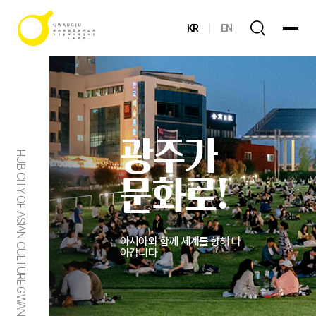
KR
EN
광주가
HUB CITY OF ASIAN CULTURE GWANGJU
문화로!
아시아와 함께 세계를 향해 나
아갑니다