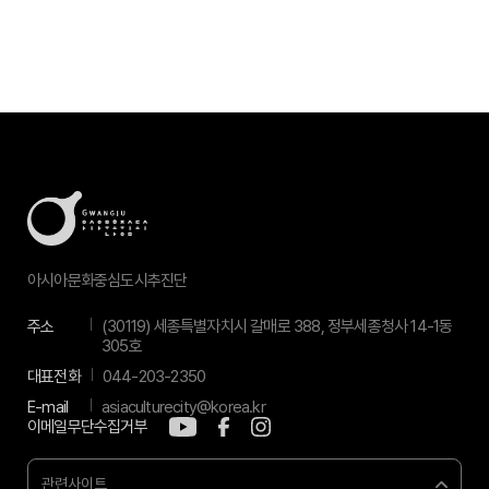
아시아문화중심도시추진단
주소
(30119) 세종특별자치시 갈매로 388, 정부세종청사 14-1동
305호
대표전화
044-203-2350
E-mail
asiaculturecity@korea.kr
이메일무단수집거부
관련사이트