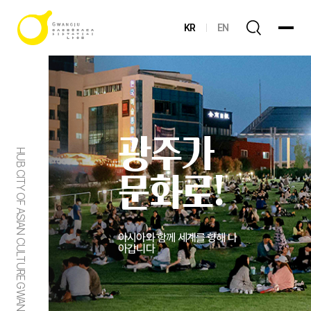
KR
EN
광주가
HUB CITY OF ASIAN CULTURE GWANGJU
문화로!
아시아와 함께 세계를 향해 나
아갑니다