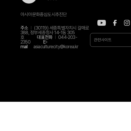
아시아문화중심도시추진단
주소
(30119) 세종특별자치시 갈매로
388, 정부세종청사 14-1동 305
호
대표전화
044-203-
관련사이트
2350
E-
mail
asiaculturecity@korea.kr