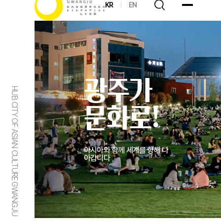
KR
EN
광주가
HUB CITY OF ASIAN CULTURE GWANGJU
문화로!
아시아와 함께 세계를 향해 나
아갑니다