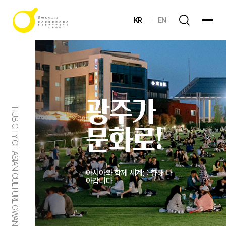
KR
EN
광주가
HUB CITY OF ASIAN CULTURE GWANGJU
문화로!
아시아와 함께 세계를 향해 나
아갑니다