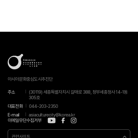
아시아문화중심도시추진단
주소
(30119) 세종특별자치시 갈매로 388, 정부세종청사 14-1동
305호
대표전화
044-203-2350
E-mail
asiaculturecity@korea.kr
이메일무단수집거부
관련사이트