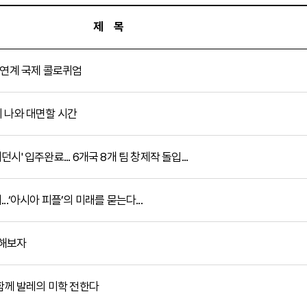
제 목
플’ 연계 국제 콜로퀴엄
안의 나와 대면할 시간
던시' 입주완료... 6개국 8개 팀 창제작 돌입...
...‘아시아 피플’의 미래를 묻는다...
미해보자
과 함께 발레의 미학 전한다