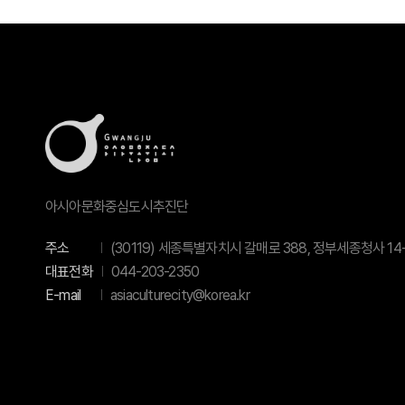
아시아문화중심도시추진단
주소
(30119) 세종특별자치시 갈매로 388, 정부세종청사 14-
대표전화
044-203-2350
E-mail
asiaculturecity@korea.kr