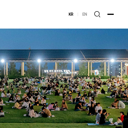
KR
EN