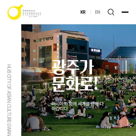
KR
EN
광주가
HUB CITY OF ASIAN CULTURE GWANGJU
문화로!
아시아와 함께 세계를 향해 나
아갑니다