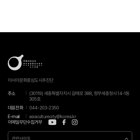
아시아문화중심도시추진단
주소
(30119) 세종특별자치시 갈매로 388, 정부세종청사 14-1동
305호
대표전화
044-203-2350
E-mail
asiaculturecity@korea.kr
이메일무단수집거부
관련사이트