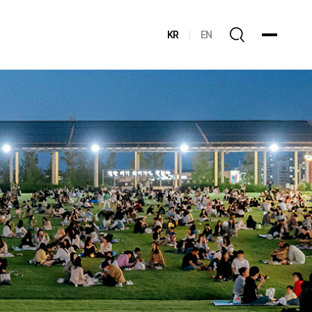
KR
EN