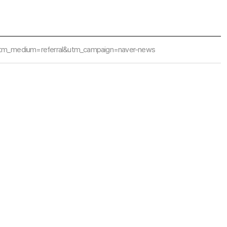
tm_medium=referral&utm_campaign=naver-news