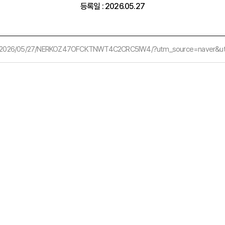
등록일 : 2026.05.27
eral/2026/05/27/NERKOZ47OFCKTNWT4C2CRC5IW4/?utm_source=naver&u