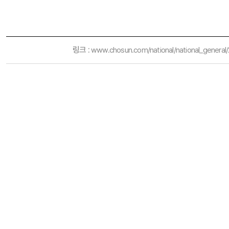
링크 :
www.chosun.com/national/national_gen