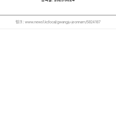
링크 :
www.news1.kr/local/gwangju-jeonnam/5824187