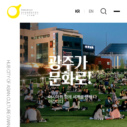
KR
EN
광주가
HUB CITY OF ASIAN CULTURE GWANGJU
문화로!
아시아와 함께 세계를 향해 나
아갑니다