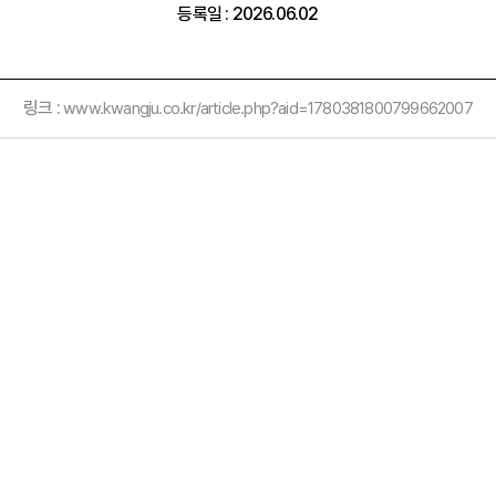
등록일 : 2026.06.02
링크 :
www.kwangju.co.kr/article.php?aid=1780381800799662007