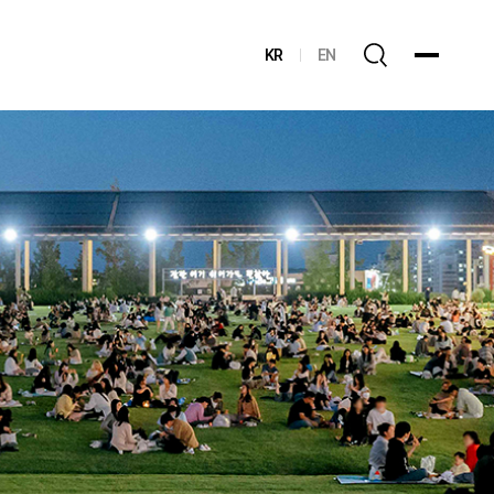
KR
EN