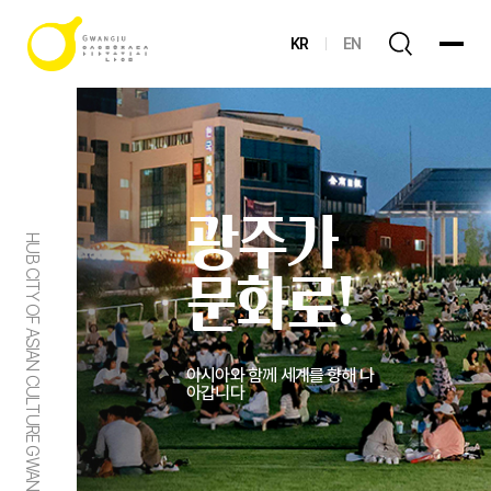
KR
EN
광주가
HUB CITY OF ASIAN CULTURE GWANGJU
문화로!
아시아와 함께 세계를 향해 나
아갑니다