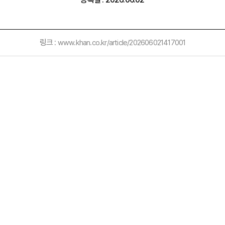
링크 :
www.khan.co.kr/article/202606021417001