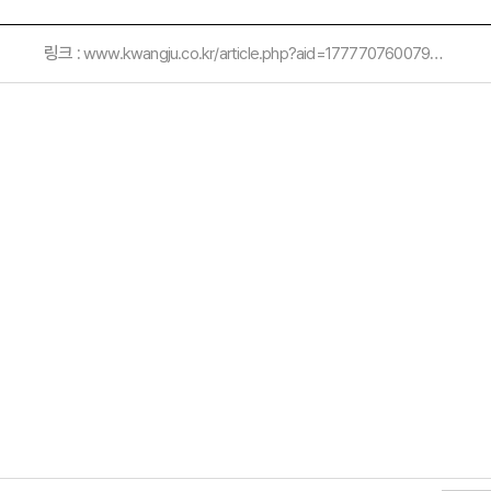
링크 :
www.kwangju.co.kr/article.php?aid=1777707600798418007