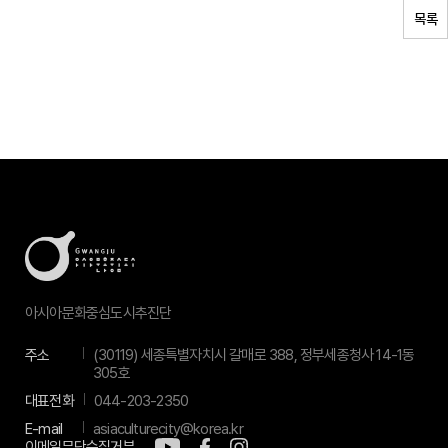
목록
아시아문화중심도시추진단
주소
(30119) 세종특별자치시 갈매로 388, 정부세종청사 14-1동
305호
대표전화
044-203-2350
E-mail
asiaculturecity@korea.kr
이메일무단수집거부