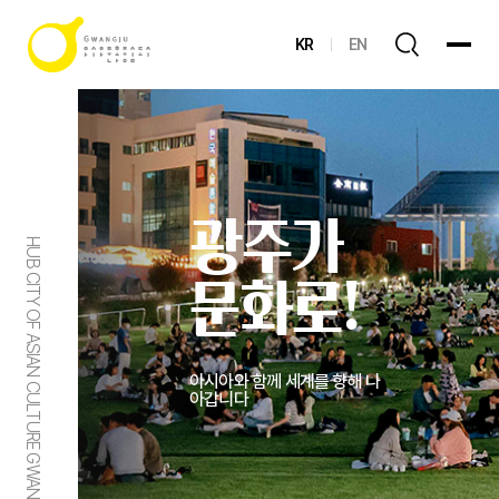
KR
EN
광주가
HUB CITY OF ASIAN CULTURE GWANGJU
문화로!
아시아와 함께 세계를 향해 나
아갑니다